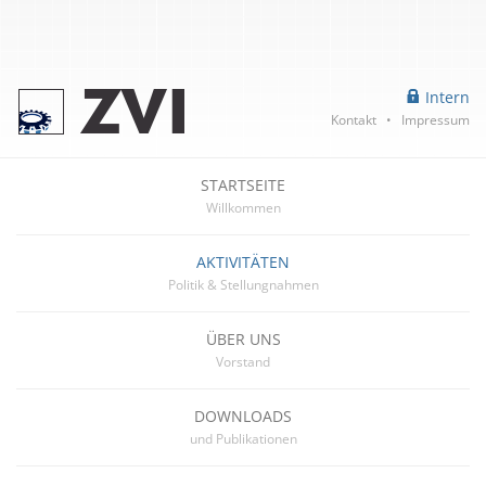
Intern
Kontakt
•
Impressum
STARTSEITE
Willkommen
AKTIVITÄTEN
Politik & Stellungnahmen
ÜBER UNS
Vorstand
DOWNLOADS
und Publikationen